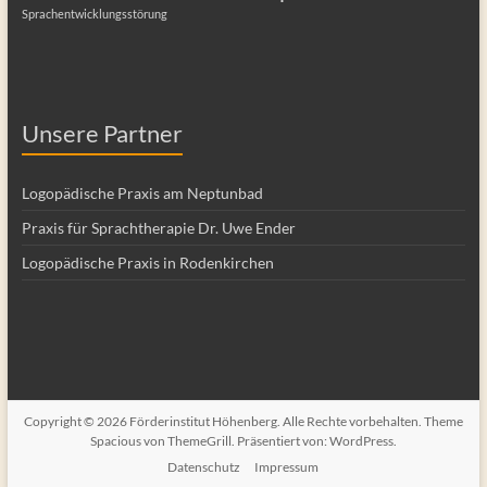
Sprachentwicklungsstörung
Unsere Partner
Logopädische Praxis am Neptunbad
Praxis für Sprachtherapie Dr. Uwe Ender
Logopädische Praxis in Rodenkirchen
Copyright © 2026
Förderinstitut Höhenberg
. Alle Rechte vorbehalten. Theme
Spacious
von ThemeGrill. Präsentiert von:
WordPress
.
Datenschutz
Impressum