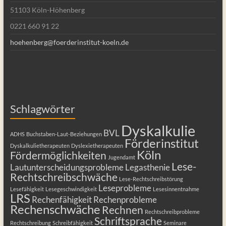
51103 Köln-Höhenberg
0221 660 91 22
hoehenberg@foerderinstitut-koeln.de
Schlagwörter
Dyskalkulie
BVL
ADHS
Buchstaben-Laut-Beziehungen
Förderinstitut
Dyskalkulietherapeuten
Dyslexietherapeuten
Köln
Fördermöglichkeiten
Jugendamt
Lese-
Lautunterscheidungsprobleme
Legasthenie
Rechtschreibschwäche
Lese-Rechtschreibstörung
Leseprobleme
Lesefähigkeit
Lesegeschwindigkeit
Lesesinnentnahme
LRS
Rechenfähigkeit
Rechenprobleme
Rechenschwäche
Rechnen
Rechtschreibprobleme
Schriftsprache
Rechtschreibung
Schreibfähigkeit
Seminare