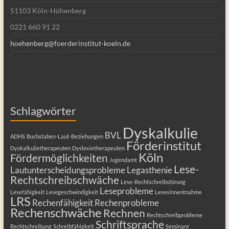
51103 Köln-Höhenberg
0221 660 91 22
hoehenberg@foerderinstitut-koeln.de
Schlagwörter
Dyskalkulie
BVL
ADHS
Buchstaben-Laut-Beziehungen
Förderinstitut
Dyskalkulietherapeuten
Dyslexietherapeuten
Köln
Fördermöglichkeiten
Jugendamt
Lese-
Lautunterscheidungsprobleme
Legasthenie
Rechtschreibschwäche
Lese-Rechtschreibstörung
Leseprobleme
Lesefähigkeit
Lesegeschwindigkeit
Lesesinnentnahme
LRS
Rechenfähigkeit
Rechenprobleme
Rechenschwäche
Rechnen
Rechtschreibprobleme
Schriftsprache
Rechtschreibung
Schreibfähigkeit
Seminare