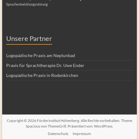
Sprachentwicklungsstörung
Unsere Partner
Logopädische Praxis am Neptunbad
Praxis für Sprachtherapie Dr. Uwe Ender
Logopädische Praxis in Rodenkirchen
Copyright © 2026
Förderinstitut Höhenberg
. Alle Rechte vorbehalten. Theme
Spacious
von ThemeGrill. Präsentiert von:
WordPress
.
Datenschutz
Impressum