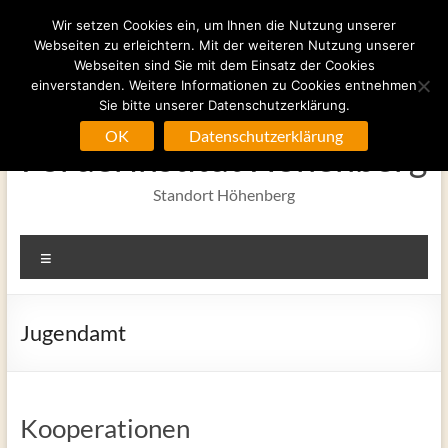
Zum
Wir setzen Cookies ein, um Ihnen die Nutzung unserer
Inhalt
Webseiten zu erleichtern. Mit der weiteren Nutzung unserer
springen
Webseiten sind Sie mit dem Einsatz der Cookies
einverstanden. Weitere Informationen zu Cookies entnehmen
Sie bitte unserer Datenschutzerklärung.
OK
Datenschutzerklärung
Förderinstitut Höhenberg
Standort Höhenberg
Menü
Jugendamt
Kooperationen