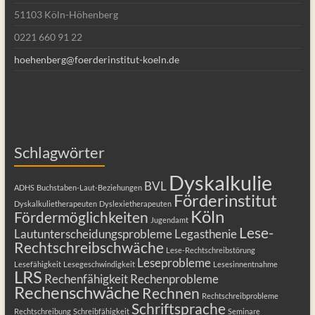
51103 Köln-Höhenberg
0221 660 91 22
hoehenberg@foerderinstitut-koeln.de
Schlagwörter
Dyskalkulie
BVL
ADHS
Buchstaben-Laut-Beziehungen
Förderinstitut
Dyskalkulietherapeuten
Dyslexietherapeuten
Köln
Fördermöglichkeiten
Jugendamt
Lese-
Lautunterscheidungsprobleme
Legasthenie
Rechtschreibschwäche
Lese-Rechtschreibstörung
Leseprobleme
Lesefähigkeit
Lesegeschwindigkeit
Lesesinnentnahme
LRS
Rechenfähigkeit
Rechenprobleme
Rechenschwäche
Rechnen
Rechtschreibprobleme
Schriftsprache
Rechtschreibung
Schreibfähigkeit
Seminare