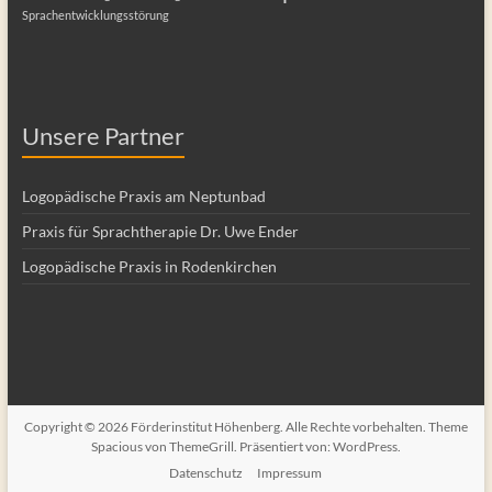
Sprachentwicklungsstörung
Unsere Partner
Logopädische Praxis am Neptunbad
Praxis für Sprachtherapie Dr. Uwe Ender
Logopädische Praxis in Rodenkirchen
Copyright © 2026
Förderinstitut Höhenberg
. Alle Rechte vorbehalten. Theme
Spacious
von ThemeGrill. Präsentiert von:
WordPress
.
Datenschutz
Impressum