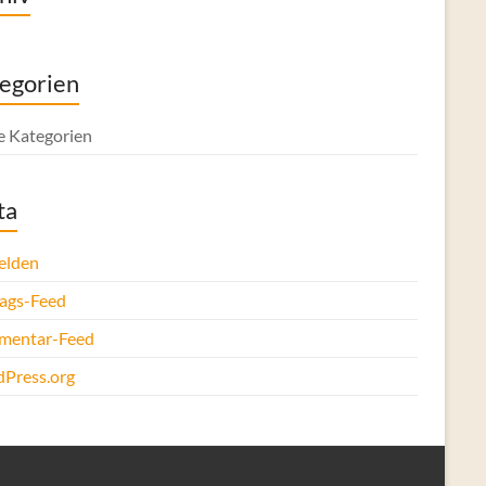
egorien
e Kategorien
ta
elden
rags-Feed
entar-Feed
Press.org