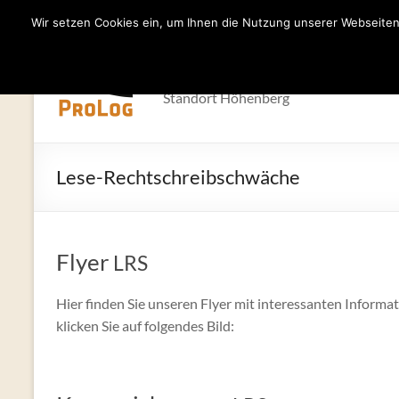
Wir setzen Cookies ein, um Ihnen die Nutzung unserer Webseiten 
Zum
Inhalt
Förderinstitut 
springen
Standort Höhenberg
Lese-Rechtschreibschwäche
Flyer
LRS
Hier finden Sie unseren Flyer mit interessanten Infor
klicken Sie auf folgendes Bild: