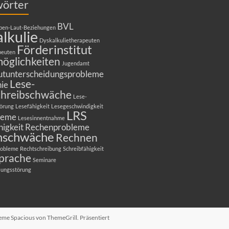
wörter
BVL
ben-Laut-Beziehungen
lkulie
Dyskalkulietherapeuten
Förderinstitut
peuten
öglichkeiten
Jugendamt
utunterscheidungsprobleme
Lese-
ie
chreibschwäche
Lese-
törung
Lesefähigkeit
Lesegeschwindigkeit
LRS
leme
Lesesinnentnahme
igkeit
Rechenprobleme
nschwäche
Rechnen
robleme
Rechtschreibung
Schreibfähigkeit
sprache
Seminare
lungsstörung
heme
Spacious
von ThemeGrill. Präsentiert