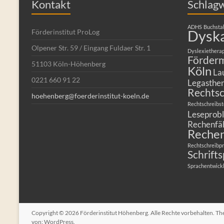
Kontakt
Schlag
ADHS
Buchsta
Dyska
Förderinstitut ProLog
Olpener Str. 59 / Eingang Fuldaer Str. 1
Dyslexiethera
Förderm
51103 Köln-Höhenberg
Köln
La
0221 660 91 22
Legasthen
Rechts
hoehenberg@foerderinstitut-koeln.de
Rechtschreibs
Leseprob
Rechenfäh
Reche
Rechtschreibp
Schrift
Sprachentwick
Copyright © 2026
Förderinstitut Höhenberg
. Alle Rechte vorbehalten. T
von:
WordPress
.