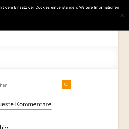
mit dem Einsatz der Cookies einverstanden. Weitere Informationen
tut
Dyskalkulie
Kooperationen
Kontakt
LRS
ueste Kommentare
hiv