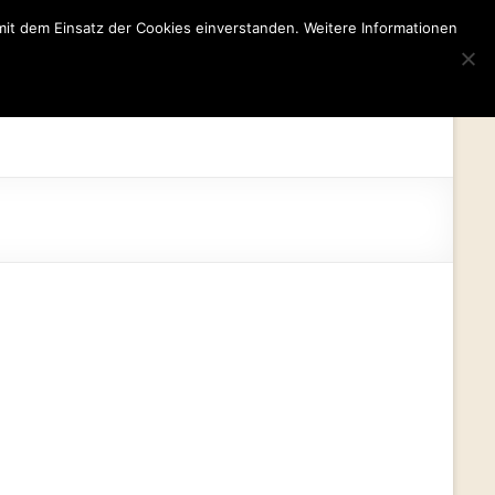
mit dem Einsatz der Cookies einverstanden. Weitere Informationen
tut
Dyskalkulie
Kooperationen
Kontakt
LRS