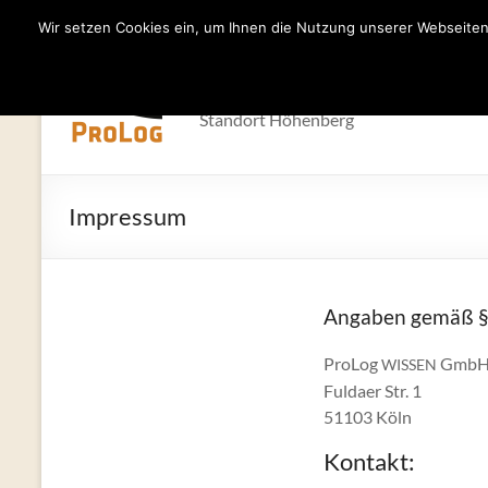
Wir setzen Cookies ein, um Ihnen die Nutzung unserer Webseiten 
Zum
Inhalt
Förderinstitut 
springen
Standort Höhenberg
Impressum
Angaben gemäß §
ProLog
Gmb
WISSEN
Fuldaer Str. 1
51103 Köln
Kontakt: