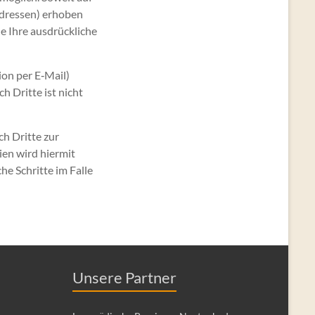
Adressen) erhoben
ne Ihre ausdrückliche
ion per E‑Mail)
h Dritte ist nicht
h Dritte zur
en wird hiermit
he Schritte im Falle
Unsere Partner