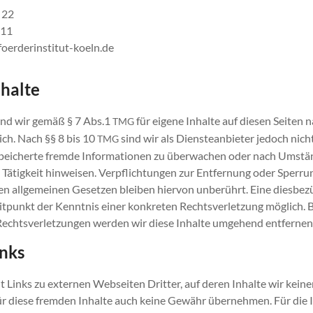
 22
 11
oerderinstitut-koeln.de
nhalte
ind wir gemäß § 7 Abs.1
für eigene Inhalte auf diesen Seiten 
TMG
ch. Nach §§ 8 bis 10
sind wir als Diensteanbieter jedoch nicht
TMG
speicherte fremde Informationen zu überwachen oder nach Umstän
e Tätigkeit hinweisen. Verpflichtungen zur Entfernung oder Sperr
n allgemeinen Gesetzen bleiben hiervon unberührt. Eine diesbezü
itpunkt der Kenntnis einer konkreten Rechtsverletzung möglich.
echtsverletzungen werden wir diese Inhalte umgehend entfernen
inks
 Links zu externen Webseiten Dritter, auf deren Inhalte wir keine
r diese fremden Inhalte auch keine Gewähr übernehmen. Für die I