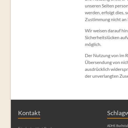
unseren Seiten perso
werden, erfolgt dies, 
Zustimmung nicht an 
Wir weisen darauf hin
Sicherheitslücken aufw
möglich.
Der Nutzung von im R
Übersendung von nich
ausdrücklich widerspro
der unverlangten Zus
Kontakt
Schlag
ADHS
Buchsta