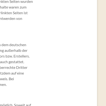
linkten Seiten wurden
nhalte waren zum
linkten Seiten ist
nntwerden von
en dem deutschen
ung außerhalb der
s bzw. Erstellers.
auch gestattet.
eberrechte Dritter
otzdem auf eine
weis. Bei
nen.
möglich. Soweit auf