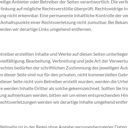
eweilige Anbieter oder Betreiber der Seiten verantwortlich. Die ver
linkung auf mögliche Rechtsverstöße überprüft. Rechtswidrige I
ng nicht erkennbar. Eine permanente inhaltliche Kontrolle der ver
 Anhaltspunkte einer Rechtsverletzung nicht zumutbar. Bei Beka
erden wir derartige Links umgehend entfernen.
etreiber erstellten Inhalte und Werke auf diesen Seiten unterlieg
vielfältigung, Bearbeitung, Verbreitung und jede Art der Verwert
chtes bedürfen der schriftlichen Zustimmung des jeweiligen Autor
dieser Seite sind nur für den privaten, nicht kommerziellen Gebr
 dieser Seite nicht vom Betreiber erstellt wurden, werden die Urh
 werden Inhalte Dritter als solche gekennzeichnet. Sollten Sie tr
ung aufmerksam werden, bitten wir um einen entsprechenden Hin
chtsverletzungen werden wir derartige Inhalte umgehend entfer
Webseite ist in der Regel ohne Angabe personenbezogener Daten 