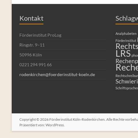
Kontakt
Schlag
Analphabeten
Förderinstitut ProLog
Förderinstitut
Recht
Ringstr. 9–11
LRS
50996 Köln
pho
Rechenp
Rech
0221 294 991 66
rodenkirchen@foerderinstitut-koeln.de
Rechtschreibu
Schwieri
Schriftsprache
Copyright © 2026
Förderinstitut Köln-Rodenkirchen
. Alle Rechte vorbe
Präsentiert von:
WordPress
.