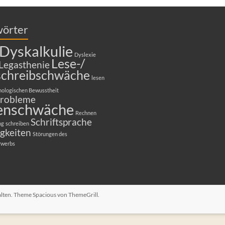
wörter
Dyskalkulie
Dyslexie
Lese-/
Legasthenie
schreibschwäche
lesen
nologischen Bewusstheit
robleme
enschwäche
Rechnen
Schriftsprache
ng
schreiben
gkeiten
Störungen des
rwerbs
halten. Theme
Spacious
von ThemeGrill.