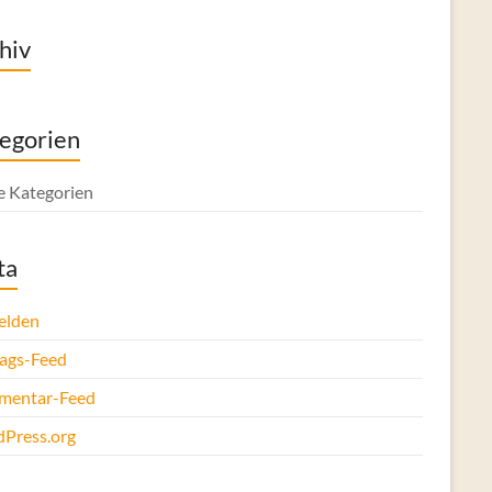
hiv
egorien
e Kategorien
ta
elden
rags-Feed
entar-Feed
Press.org