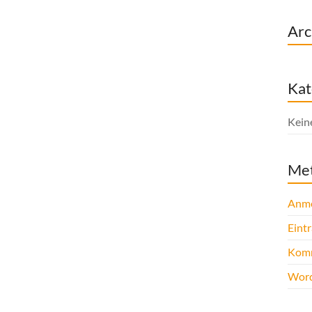
Arc
Kat
Kein
Me
Anm
Eint
Komm
Word