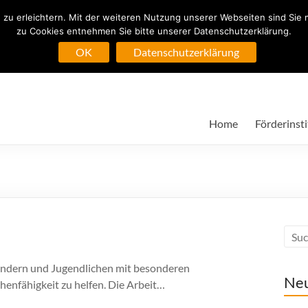
zu erleichtern. Mit der weiteren Nutzung unserer Webseiten sind Sie 
zu Cookies entnehmen Sie bitte unserer Datenschutzerklärung.
Köln-Rodenkirchen
OK
Datenschutzerklärung
Home
Förderinsti
Kindern und Jugendlichen mit besonderen
Ne
henfähigkeit zu helfen. Die Arbeit…