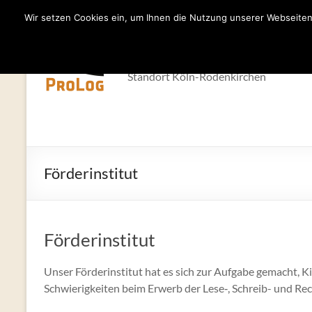
Wir setzen Cookies ein, um Ihnen die Nutzung unserer Webseiten 
Zum
Inhalt
Förderinstitut 
springen
Standort Köln-Rodenkirchen
Förderinstitut
Förderinstitut
Unser Förderinstitut hat es sich zur Aufgabe gemacht, 
Schwierigkeiten beim Erwerb der Lese‑, Schreib- und Rec