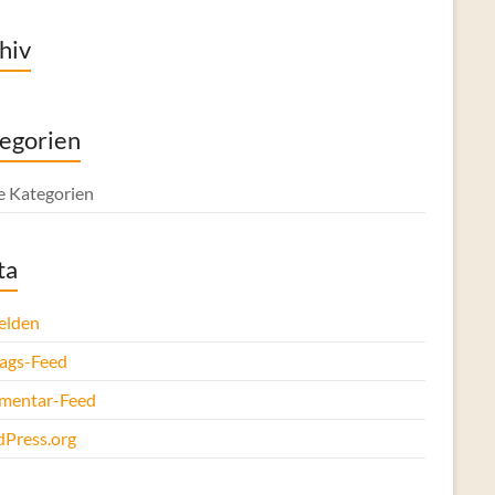
hiv
egorien
e Kategorien
ta
elden
rags-Feed
entar-Feed
Press.org