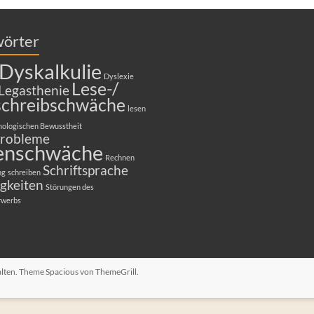
wörter
Dyskalkulie
Dyslexie
Lese-/
Legasthenie
schreibschwäche
lesen
nologischen Bewusstheit
robleme
enschwäche
Rechnen
Schriftsprache
ng
schreiben
gkeiten
Störungen des
rwerbs
halten. Theme
Spacious
von ThemeGrill.