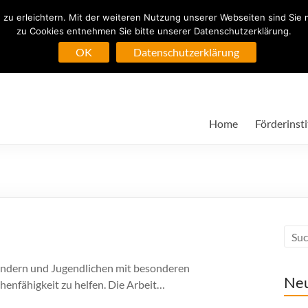
zu erleichtern. Mit der weiteren Nutzung unserer Webseiten sind Sie 
zu Cookies entnehmen Sie bitte unserer Datenschutzerklärung.
Köln-Rodenkirchen
OK
Datenschutzerklärung
Home
Förderinsti
Kindern und Jugendlichen mit besonderen
Ne
henfähigkeit zu helfen. Die Arbeit…