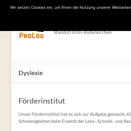
Wir setzen Cookies ein, um Ihnen die Nutzung unserer Webseiten 
Zum
Inhalt
Förderinstitut 
springen
Standort Köln-Rodenkirchen
Dyslexie
Förderinstitut
Unser Förderinstitut hat es sich zur Aufgabe gemacht, 
Schwierigkeiten beim Erwerb der Lese‑, Schreib- und Rec