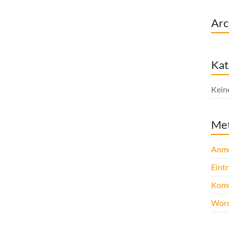
Arc
Kat
Kein
Me
Anm
Eint
Komm
Word