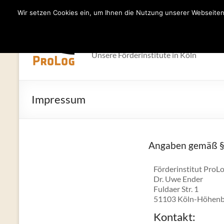
Wir setzen Cookies ein, um Ihnen die Nutzung unserer Webseiten 
Zum
Inhalt
Förderinstitut 
springen
Unsere Förderinstitute in Köln
Impressum
Angaben gemäß §
Förderin­sti­tut ProL
Dr. Uwe Ender
Ful­daer Str. 1
51103 Köln-Höhenb
Kontakt: