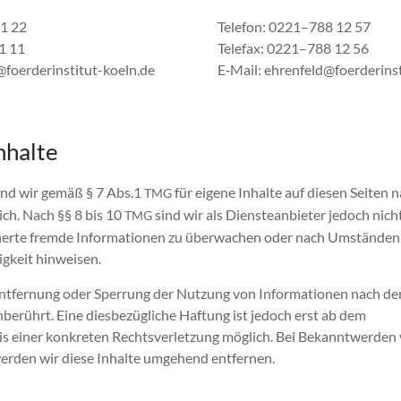
91 22
Tele­fon: 0221–788 12 57
1 11
Tele­fax: 0221–788 12 56
foerderinstitut-koeln.de
E‑Mail: ehrenfeld@foerderins
nhalte
 sind wir gemäß § 7 Abs.1
für eigene Inhalte auf diesen Seit­en n
TMG
lich. Nach §§ 8 bis 10
sind wir als Dien­stean­bi­eter jedoch nich
TMG
cherte fremde Infor­ma­tio­nen zu überwachen oder nach Umstän­den 
igkeit hinweisen.
Ent­fer­nung oder Sper­rung der Nutzung von Infor­ma­tio­nen nach de
nberührt. Eine dies­bezügliche Haf­tung ist jedoch erst ab dem
nis ein­er konkreten Rechtsver­let­zung möglich. Bei Bekan­ntwer­de
wer­den wir diese Inhalte umge­hend entfernen.