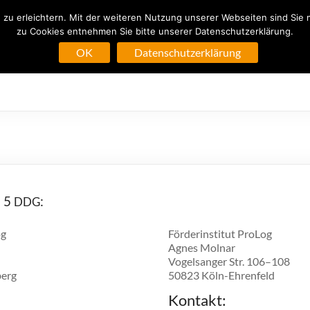
zu erleichtern. Mit der weiteren Nutzung unserer Webseiten sind Sie 
zu Cookies entnehmen Sie bitte unserer Datenschutzerklärung.
ProLog WISSEN
OK
Datenschutzerklärung
 5
:
DDG
og
Förderin­sti­tut ProLog
Agnes Molnar
Vogel­sanger Str. 106–108
erg
50823 Köln-Ehrenfeld
Kontakt: