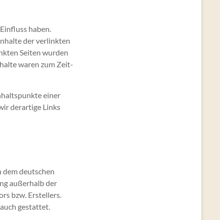
Ein­fluss haben.
halte der ver­link­ten
ink­ten Seit­en wur­den
nhalte waren zum Zeit­
halt­spunk­te ein­er
r der­ar­tige Links
gen dem deutschen
tung außer­halb der
ors bzw. Erstellers.
rauch gestattet.