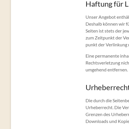
Haftung für L
Unser Ange­bot enthält
Deshalb kön­nen wir fü
Seit­en ist stets der je
zum Zeit­punkt der Ver
punkt der Ver­linkung 
Eine per­ma­nente inhal
Rechtsver­let­zung nich
umge­hend entfernen.
Urheberrech
Die durch die Seit­en­
Urhe­ber­recht. Die Ver
Gren­zen des Urhe­ber­r
Down­loads und Kopi­en