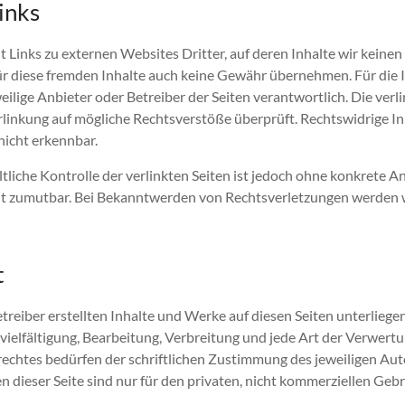
inks
 Links zu exter­nen Web­sites Drit­ter, auf deren Inhalte wir keinen 
r diese frem­den Inhalte auch keine Gewähr übernehmen. Für die In
w­eilige Anbi­eter oder Betreiber der Seit­en ver­ant­wortlich. Die ver­l
­linkung auf mögliche Rechtsver­stöße über­prüft. Rechtswidrige I
nicht erkennbar.
tliche Kon­trolle der ver­link­ten Seit­en ist jedoch ohne konkrete An
t zumut­bar. Bei Bekan­ntwer­den von Rechtsver­let­zun­gen wer­den wi
t
be­treiber erstell­ten Inhalte und Werke auf diesen Seit­en unter­lie
vielfäl­ti­gung, Bear­beitung, Ver­bre­itung und jede Art der Ver­w­er­
echt­es bedür­fen der schriftlichen Zus­tim­mung des jew­eili­gen Aut
 dieser Seite sind nur für den pri­vat­en, nicht kom­merziellen Geb