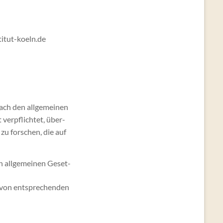
titut-koeln.de
ach den all­ge­meinen
t verpflichtet, über­
zu forschen, die auf
n all­ge­meinen Geset­
n von entsprechen­den