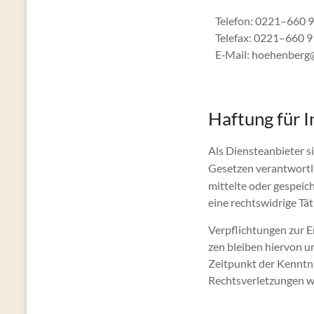
Tele­fon: 0221–660 
Tele­fax: 0221–660 9
E‑Mail: hoehenberg@
Haftung für I
Als Dien­stean­bi­eter
Geset­zen ver­ant­wort
mit­telte oder gespe­i
eine rechtswidrige Tät
Verpflich­tun­gen zur 
zen bleiben hier­von u
Zeit­punkt der Ken­nt­
Rechtsver­let­zun­gen 